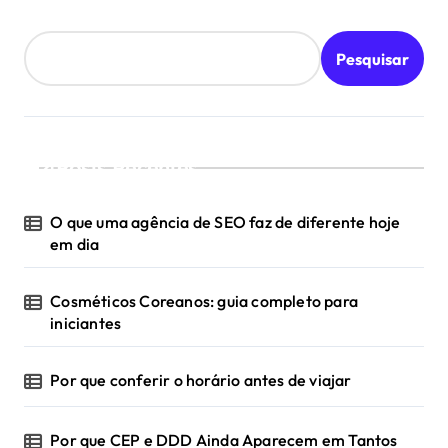
i
n
Pesquisar
a
ç
ã
Posts Recentes
o
d
O que uma agência de SEO faz de diferente hoje
e
em dia
p
Cosméticos Coreanos: guia completo para
o
iniciantes
s
t
Por que conferir o horário antes de viajar
s
Por que CEP e DDD Ainda Aparecem em Tantos