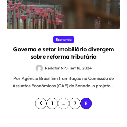
Economia
Governo e setor imobiliário divergem
sobre reforma tributária
Redator NPJ
set 16, 2024
Por Agência Brasil Em tramitação na Comissão de
Assuntos Econômicos (CAE) do Senado, o projeto...
P
1
…
7
8
a
g
Pesquisar