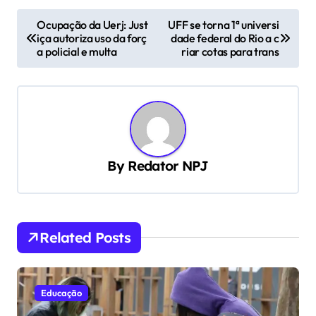
N
Ocupação da Uerj: Just
UFF se torna 1ª universi
iça autoriza uso da forç
dade federal do Rio a c
a
a policial e multa
riar cotas para trans
v
e
g
a
ç
By
Redator NPJ
ã
o
d
Related Posts
e
P
Educação
o