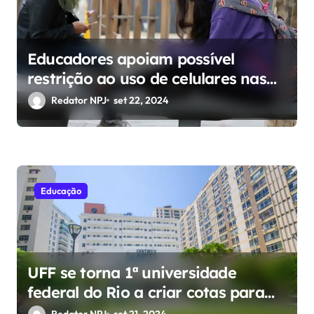
s
t
Educadores apoiam possível
restrição ao uso de celulares nas
escolas
Redator NPJ
set 22, 2024
Educação
UFF se torna 1ª universidade
federal do Rio a criar cotas para
trans
Redator NPJ
set 21, 2024