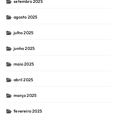
setembro 2025
agosto 2025
julho 2025
junho 2025
maio 2025
abril 2025
março 2025
fevereiro 2025