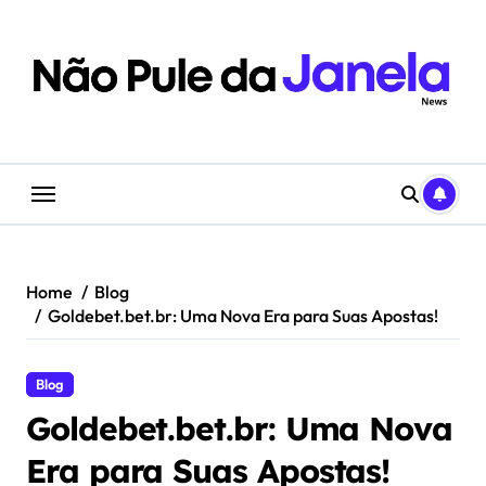
Skip
to
content
Home
Blog
Goldebet.bet.br: Uma Nova Era para Suas Apostas!
Blog
Goldebet.bet.br: Uma Nova
Era para Suas Apostas!