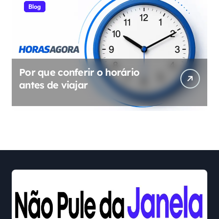
Blog
Por que conferir o horário
antes de viajar