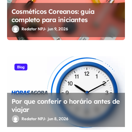
Cosméticos Coreanos: guia
completo para iniciantes
Redator NPJ
jun 9, 2026
Blog
Por que conferir o horário antes de
viajar
Redator NPJ
jun 8, 2026