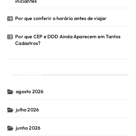
iniciantes
Por que conferir o horário antes de viajar
Por que CEP e DDD Ainda Aparecem em Tantos
Cadastros?
Arquivos
agosto 2026
julho 2026
junho 2026