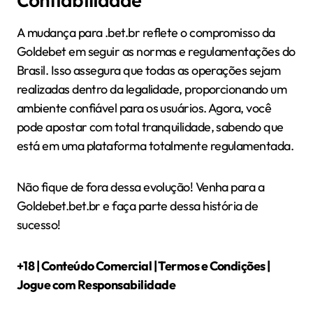
Confiabilidade
A mudança para .bet.br reflete o compromisso da
Goldebet em seguir as normas e regulamentações do
Brasil. Isso assegura que todas as operações sejam
realizadas dentro da legalidade, proporcionando um
ambiente confiável para os usuários. Agora, você
pode apostar com total tranquilidade, sabendo que
está em uma plataforma totalmente regulamentada.
Não fique de fora dessa evolução! Venha para a
Goldebet.bet.br e faça parte dessa história de
sucesso!
+18 | Conteúdo Comercial | Termos e Condições |
Jogue com Responsabilidade