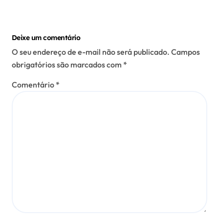
Deixe um comentário
O seu endereço de e-mail não será publicado.
Campos
obrigatórios são marcados com
*
Comentário
*