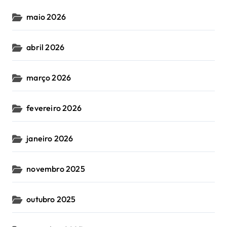
maio 2026
abril 2026
março 2026
fevereiro 2026
janeiro 2026
novembro 2025
outubro 2025