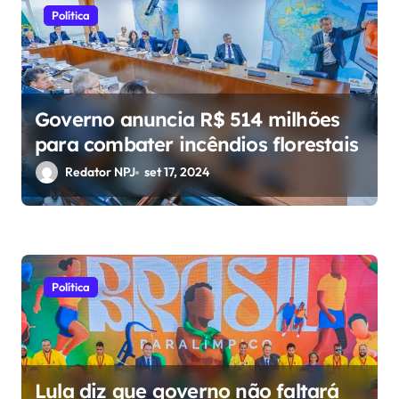
o
Política
s
t
Governo anuncia R$ 514 milhões
para combater incêndios florestais
Redator NPJ
set 17, 2024
Política
Lula diz que governo não faltará