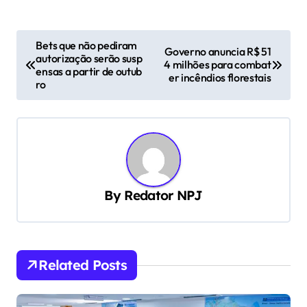
N
Bets que não pediram
Governo anuncia R$ 51
autorização serão susp
a
4 milhões para combat
ensas a partir de outub
er incêndios florestais
v
ro
e
g
a
ç
By
Redator NPJ
ã
o
d
e
Related Posts
P