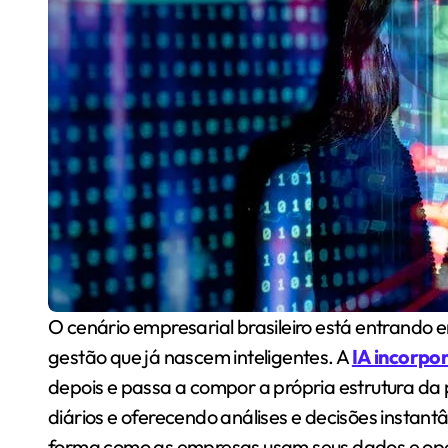
O cenário empresarial brasileiro está entrando em um novo capítulo, marcado por sistemas de
gestão que já nascem inteligentes. A
IA incorpo
depois e passa a compor a própria estrutura da
diários e oferecendo análises e decisões insta
forma como as empresas usam seus dados e ope