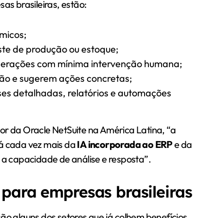
as brasileiras, estão:
micos;
te de produção ou estoque;
perações com mínima intervenção humana;
o e sugerem ações concretas;
es detalhadas, relatórios e automações
or da Oracle NetSuite na América Latina, “a
á cada vez mais da
IA incorporada ao ERP
e da
 capacidade de análise e resposta”.
para empresas brasileiras
s são alguns dos setores que já colhem benefícios