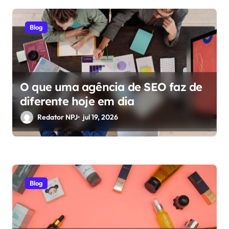
P
Blog
o
s
t
O que uma agência de SEO faz de
diferente hoje em dia
Redator NPJ
jul 19, 2026
Blog