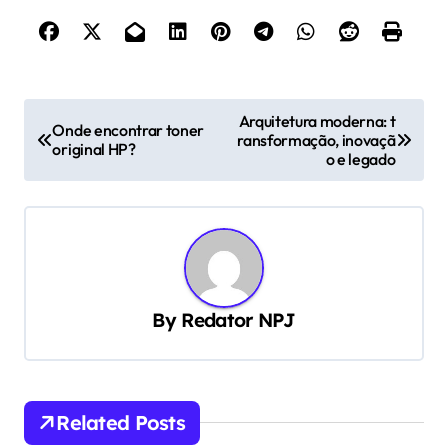
N
Arquitetura moderna: t
Onde encontrar toner
ransformação, inovaçã
a
original HP?
o e legado
v
e
g
a
ç
By
Redator NPJ
ã
o
d
Related Posts
e