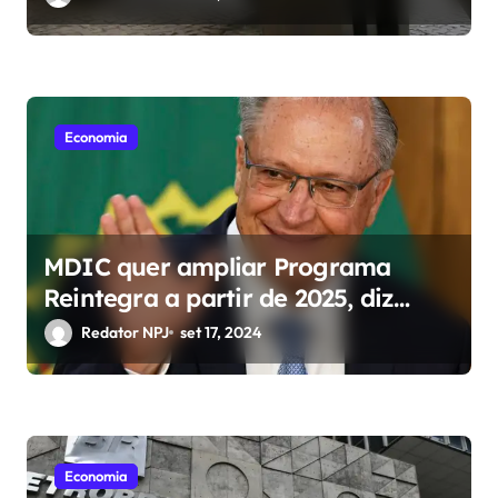
Economia
MDIC quer ampliar Programa
Reintegra a partir de 2025, diz
Alckmin
Redator NPJ
set 17, 2024
Economia