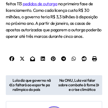
feitos 113
pedidos de outorga
na primeira fase de
licenciamento. Como cada licença custa R$ 30
milhões, o governo teria R$ 3,3 bilhões à disposição
no próximo ano. A partir de janeiro, as casas de
apostas autorizadas que pagarem a outorga poderão
operar até três marcas durante cinco anos.
N
Lula diz que governo nã
Na ONU, Lula vai falar
o faltará ao esporte pa
sobre combate à fome
a
ralímpico do país
e crise climática
v
e