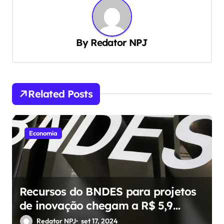
g
a
ç
By
Redator NPJ
ã
o
d
Related Posts
e
P
Economia
o
s
t
Recursos do BNDES para projetos
de inovação chegam a R$ 5,9
bilhões
Redator NPJ
set 17, 2024